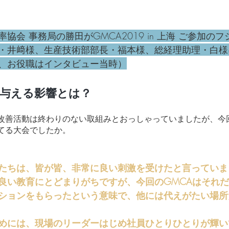
協会 事務局の勝田がGMCA2019 in 上海 ご参加の
・井﨑様、生産技術部部長・福本様、総経理助理・白様
、お役職はインタビュー当時）
に与える影響とは？
改善活動は終わりのない取組みとおっしゃっていましたが、今回
てる大会でしたか。
たちは、皆が皆、非常に良い刺激を受けたと言っていま
良い教育にとどまりがちですが、今回のGMCAはそれ
ションをもらったという意味で、他には代えがたい場所
めには、現場のリーダーはじめ社員ひとりひとりが輝い