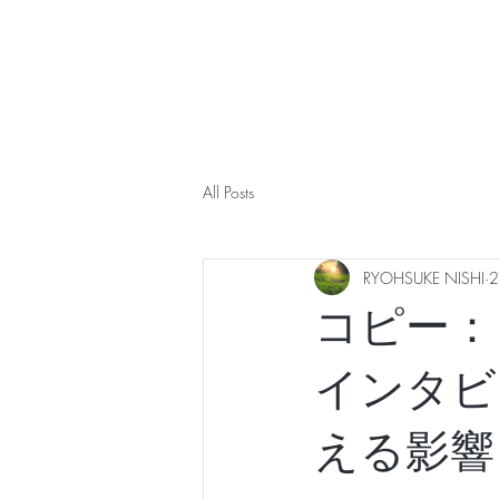
​研修・セミナー
展示会
も
TOP
2025 開催報告
2026 開催概要
GMC
All Posts
RYOHSUKE NISHI
コピー：
インタビ
える影響