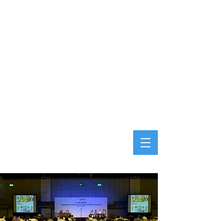
Manufacturing
Seminar​
Exhibiti
Support
on
ISO
Members
ไคก้า
Members
Audits
hip
hip
System